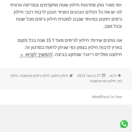
יוסי מאיר נותן פתרונות חילוץ שטח מתקדמים ובפריסה ארצית
לנו יש את כל הכלים הנכונים והציוד הנכון לרבות רכבי חילוץ
ג'יפים חזקים במיוחד שנבנו למטרת חילוץ ג'יפים מכל שטח
ובכל מצב.
אנו נותנים שירותי חילוץ לג'יפים מעל ל 15 שנה בכל מקום
בארץ לרבות חילוץ בצפון כפי שניתן לראות בסרטון זה.
חילוץ גיפים
חילוצנו פולריס ריינג'ר שנתקע בביצה.
להמשיך לקרוא
פורמט
פורסם
תגיות
וידאו
27 בינואר 2014
חילוץ ג'יפים
,
חילוץ ג'יפים מהשטח
,
חילוץ
בתאריך
גיפ
,
חילוץ גיפ מהשטח
פועל על WordPress